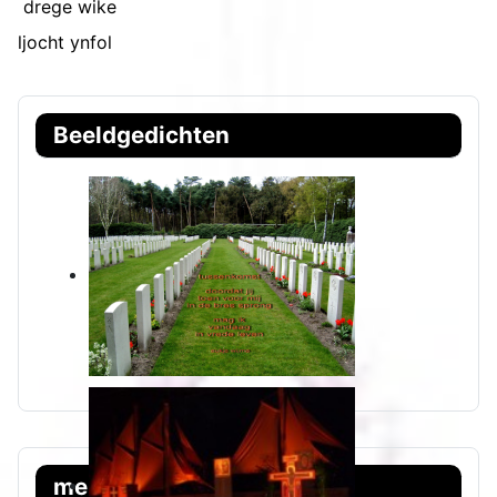
drege wike
ljocht ynfol
Beeldgedichten
menu