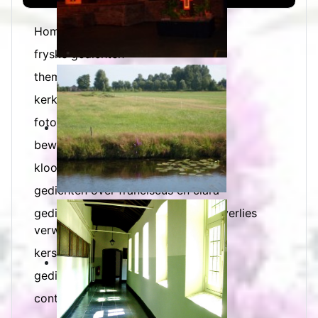
Home
fryske gedichten
thema gedichten
kerkelijke feestdagen
foto s met tekst
bewerkte foto's
kloostergedichten
gedichten over franciscus en clara
gedichten en bloemschikking over verlies
verwerken
kerstgedichten
gedichtenbundels
contact en bestellen