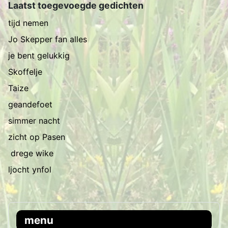
Laatst toegevoegde gedichten
tijd nemen
Jo Skepper fan alles
je bent gelukkig
Skoffelje
Taize
geandefoet
simmer nacht
zicht op Pasen
drege wike
ljocht ynfol
menu