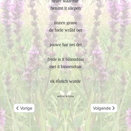
neare waarmte
benimt it sliepen
tinzen geane
de hiele wrâld oer
jouwe har net del
frede is it bûtendoar
mei it binnendoar
ek rêstich wurde
aukje wijma
Vorig artikel: Skoffelje
Volgende artikel: ljo
Vorige
Volgende