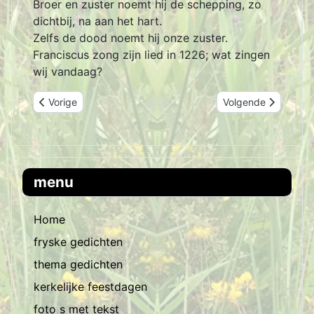
Broer en zuster noemt hij de schepping, zo
dichtbij, na aan het hart.
Zelfs de dood noemt hij onze zuster.
Franciscus zong zijn lied in 1226; wat zingen
wij vandaag?
Vorig artikel: het groenere gras
Volgende artikel: d
Vorige
Volgende
menu
Home
fryske gedichten
thema gedichten
kerkelijke feestdagen
foto s met tekst