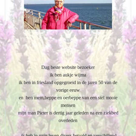
Dag beste website bezoeker
ik ben aukje wijma
ik ben in friesland opgegroeid in de jaren 50 van de
vorige eeuw
en ben mem,beppe en oerbeppe van een stel mooie
mensen
mijn man Pieter is dertig jaar geleden na een ziekbed
overleden
ik heb in mijn leven divers betaald en verschillend