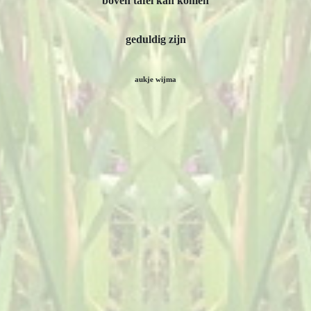
boven tafel kan komen
geduldig zijn
aukje wijma