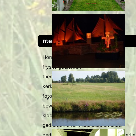
menu
Home
fryske gedichten
thema gedichten
kerkelijke feestdagen
foto s met tekst
bewerkte foto's
kloostergedichten
gedichten over franciscus en clara
gedichten en bloemschikking over verli