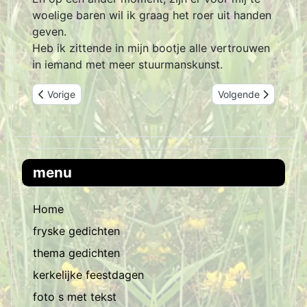
woelige baren wil ik graag het roer uit handen
geven.
Heb ik zittende in mijn bootje alle vertrouwen
in iemand met meer stuurmanskunst.
Vorig artikel: tussen neus en lippen door
Volgende artikel: 
Vorige
Volgende
menu
Home
fryske gedichten
thema gedichten
kerkelijke feestdagen
foto s met tekst