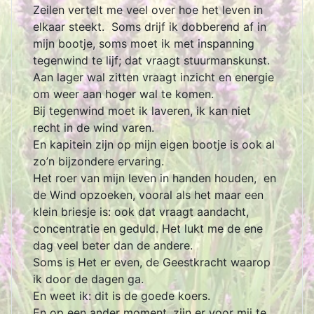
Zeilen vertelt me veel over hoe het leven in
elkaar steekt. Soms drijf ik dobberend af in
mijn bootje, soms moet ik met inspanning
tegenwind te lijf; dat vraagt stuurmanskunst.
Aan lager wal zitten vraagt inzicht en energie
om weer aan hoger wal te komen.
Bij tegenwind moet ik laveren, ik kan niet
recht in de wind varen.
En kapitein zijn op mijn eigen bootje is ook al
zo’n bijzondere ervaring.
Het roer van mijn leven in handen houden, en
de Wind opzoeken, vooral als het maar een
klein briesje is: ook dat vraagt aandacht,
concentratie en geduld. Het lukt me de ene
dag veel beter dan de andere.
Soms is Het er even, de Geestkracht waarop
ik door de dagen ga.
En weet ik: dit is de goede koers.
En op een ander moment, zijn er voor mij te