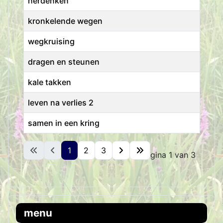
herdenken
kronkelende wegen
wegkruising
dragen en steunen
kale takken
leven na verlies 2
samen in een kring
Artikelen
1
2
3
Pagina 1 van 3
menu