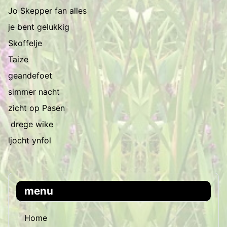
Jo Skepper fan alles
je bent gelukkig
Skoffelje
Taize
geandefoet
simmer nacht
zicht op Pasen
drege wike
ljocht ynfol
menu
Home