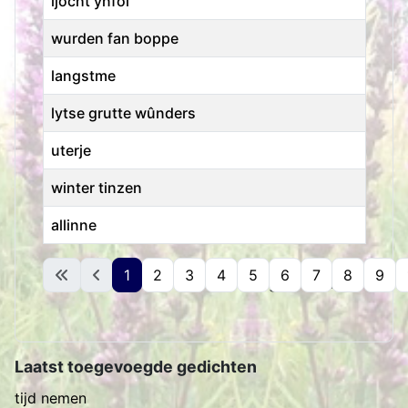
ljocht ynfol
wurden fan boppe
langstme
lytse grutte wûnders
uterje
winter tinzen
allinne
Artikelen
1
2
3
4
5
6
7
8
9
Pagina 1 van 15
Laatst toegevoegde gedichten
tijd nemen