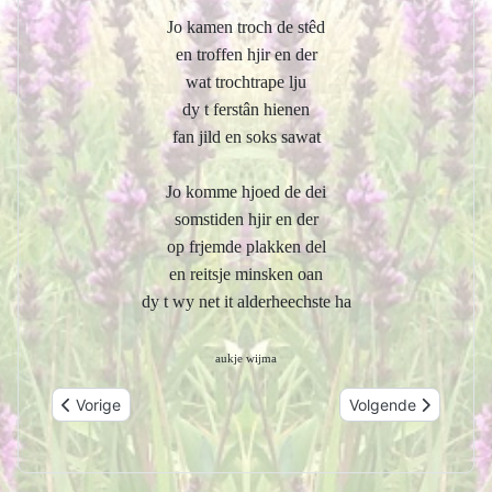
Jo kamen troch de stêd
en troffen hjir en der
wat trochtrape lju
dy t ferstân hienen
fan jild en soks sawat
Jo komme hjoed de dei
somstiden hjir en der
op frjemde plakken del
en reitsje minsken oan
dy t wy net it alderheechste ha
aukje wijma
Vorig artikel: troch tocht
Volgende artikel: al
Vorige
Volgende