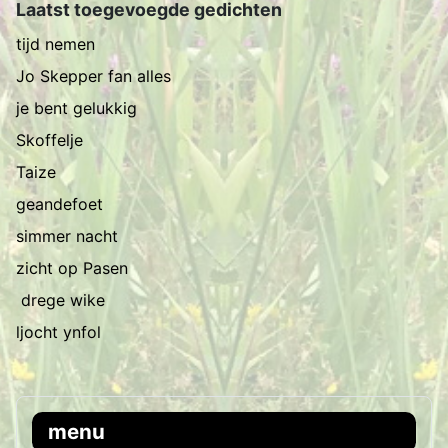
Laatst toegevoegde gedichten
tijd nemen
Jo Skepper fan alles
je bent gelukkig
Skoffelje
Taize
geandefoet
simmer nacht
zicht op Pasen
drege wike
ljocht ynfol
menu