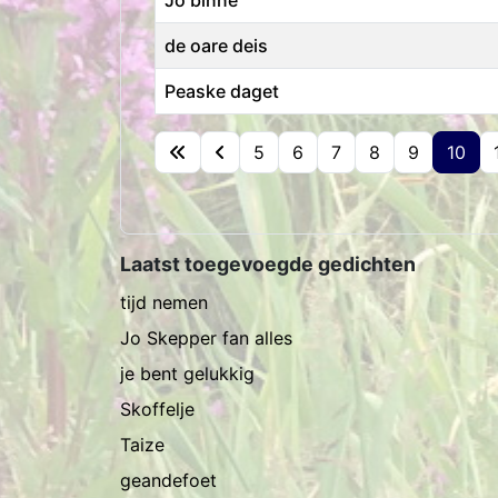
de oare deis
Peaske daget
Artikelen
5
6
7
8
9
10
Laatst toegevoegde gedichten
tijd nemen
Jo Skepper fan alles
je bent gelukkig
Skoffelje
Taize
geandefoet