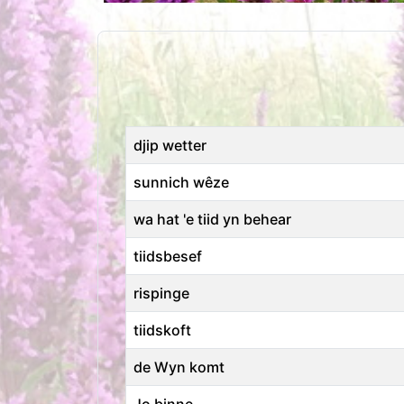
Titel
djip wetter
sunnich wêze
wa hat 'e tiid yn behear
tiidsbesef
rispinge
tiidskoft
de Wyn komt
Jo binne