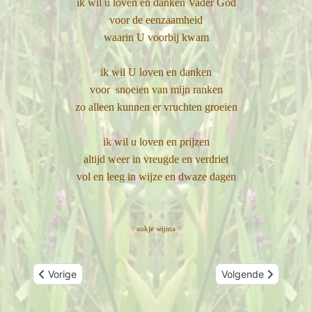
ik wil u loven en danken Vader God
voor de eenzaamheid
waarin U voorbij kwam
ik wil U loven en danken
voor snoeien van mijn ranken
zo alleen kunnen er vruchten groeien
ik wil u loven en prijzen
altijd weer in vreugde en verdriet
vol en leeg in wijze en dwaze dagen
aukje wijma
Vorig artikel: op adem komen
Volgende artikel: to
Vorige
Volgende