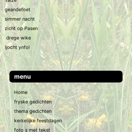
Taize
geandefoet
simmer nacht
zicht op Pasen
drege wike
ljocht ynfol
menu
Home
fryske gedichten
thema gedichten
kerkelijke feestdagen
foto s met tekst