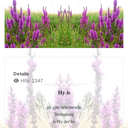
Details
Hits: 2347
Hy is
yn gjin beheinende
ûntferming
is Hy der by