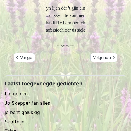
yn lijen dêr 't gjin ein
oan skynt te kommen
hâldt Hy barmhertich
tafersjoch oer ús siele
aukje wijma
Vorig artikel: efter in doar
Volgende artikel: l
Vorige
Volgende
Laatst toegevoegde gedichten
tijd nemen
Jo Skepper fan alles
je bent gelukkig
Skoffelje