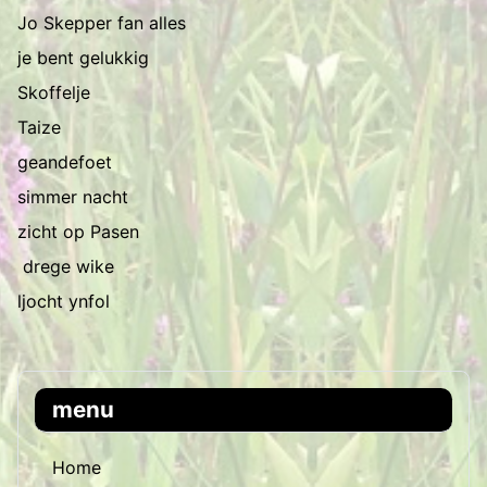
Jo Skepper fan alles
je bent gelukkig
Skoffelje
Taize
geandefoet
simmer nacht
zicht op Pasen
drege wike
ljocht ynfol
menu
Home