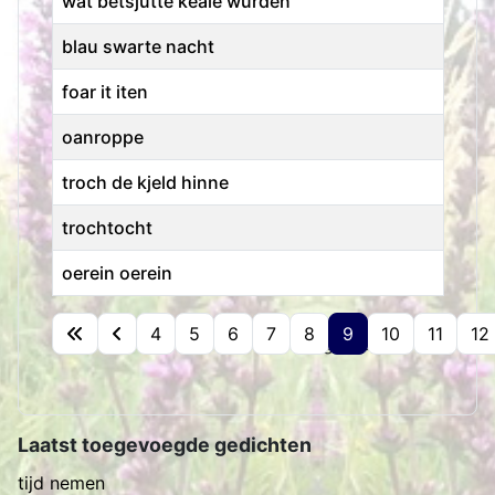
wat betsjutte keale wurden
blau swarte nacht
foar it iten
oanroppe
troch de kjeld hinne
trochtocht
oerein oerein
Artikelen
4
5
6
7
8
9
10
11
12
Pagina 9 van 15
Laatst toegevoegde gedichten
tijd nemen