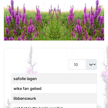
Toon #
Titel
safolle lagen
wike fan gebed
libbenswurk