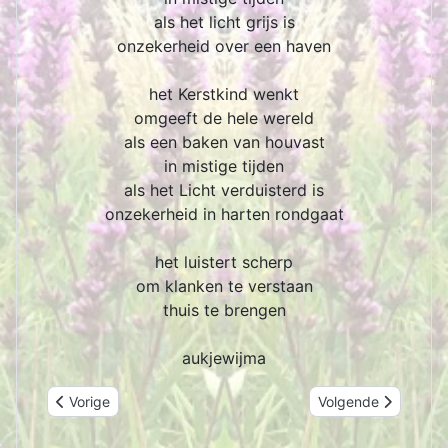
als het licht grijs is
onzekerheid over een haven
het Kerstkind wenkt
omgeeft de hele wereld
als een baken van houvast
in mistige tijden
als het Licht verduisterd is
onzekerheid in harten rondgaat
het luistert scherp
om klanken te verstaan
thuis te brengen
aukjewijma
Vorig artikel: feilich thúskomme
Volgende artikel: d
Vorige
Volgende