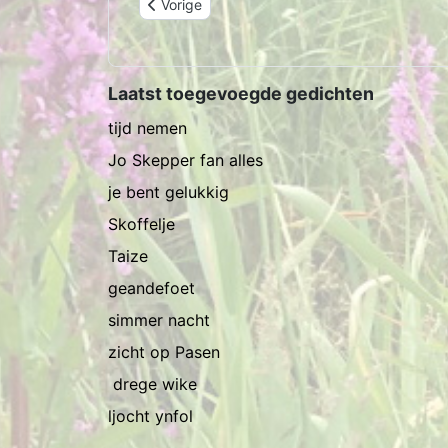
Vorig artikel: foar myn mem
Vorige
Laatst toegevoegde gedichten
tijd nemen
Jo Skepper fan alles
je bent gelukkig
Skoffelje
Taize
geandefoet
simmer nacht
zicht op Pasen
drege wike
ljocht ynfol