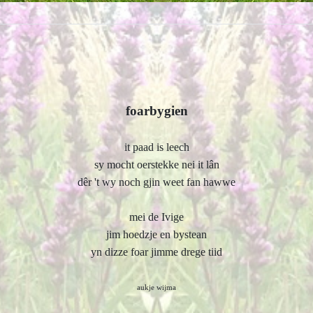
foarbygien
it paad is leech
sy
mocht oerstekke
nei it lân
dêr 't wy noch gjin weet fan hawwe
mei de Ivige
jim hoedzje
en bystean
yn dizze foar jimme drege tiid
aukje wijma