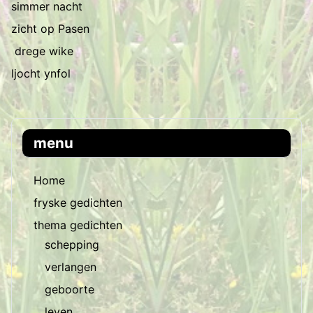
simmer nacht
zicht op Pasen
drege wike
ljocht ynfol
menu
Home
fryske gedichten
thema gedichten
schepping
verlangen
geboorte
leven