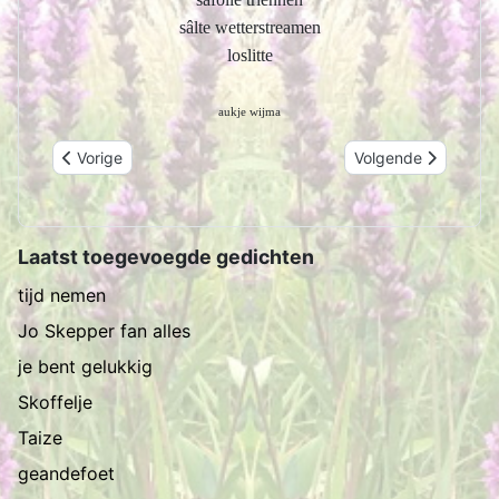
sâlte wetterstreamen
loslitte
aukje wijma
Vorig artikel: aandachtig
Volgende artikel: t
Vorige
Volgende
Laatst toegevoegde gedichten
tijd nemen
Jo Skepper fan alles
je bent gelukkig
Skoffelje
Taize
geandefoet