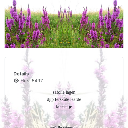
Details
Hits: 5497
safolle lagen
djip ferskûle leafde
koesterje
safolle triennen