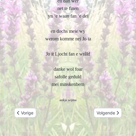
en dan wer
net te finen
yn ‘e waan fan ‘e dei
en dochs meie wy
werom komme nei Jo ta
Jo it Ljocht fan e wrâld
danke wol foar
safolle geduld
mei minskenbern
aukje wijma
Vorig artikel: ferwûndering
Volgende artikel: eft
Vorige
Volgende