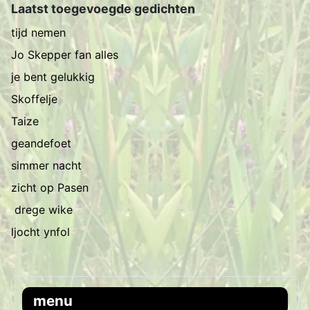
Laatst toegevoegde gedichten
tijd nemen
Jo Skepper fan alles
je bent gelukkig
Skoffelje
Taize
geandefoet
simmer nacht
zicht op Pasen
drege wike
ljocht ynfol
menu