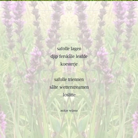
safolle lagen
djip ferskûle leafde
koesterje
safolle triennen
sâlte wetterstreamen
loslitte
aukje wijma