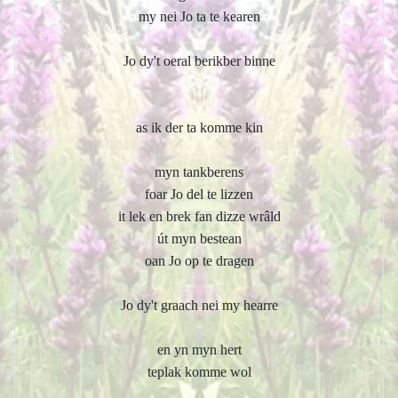
my nei Jo ta te kearen
Jo dy't oeral berikber binne
as ik der ta komme kin
myn tankberens
foar Jo del te lizzen
it lek en brek fan dizze wrâld
út myn bestean
oan Jo op te dragen
Jo dy't graach nei my hearre
en yn myn hert
teplak komme wol