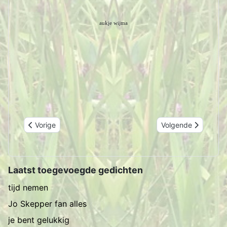
aukje wijma
Vorig artikel: safolle lagen
Volgende artikel: l
Vorige
Volgende
Laatst toegevoegde gedichten
tijd nemen
Jo Skepper fan alles
je bent gelukkig