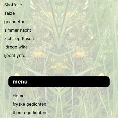
Skoffelje
Taize
geandefoet
simmer nacht
zicht op Pasen
drege wike
ljocht ynfol
menu
Home
fryske gedichten
thema gedichten