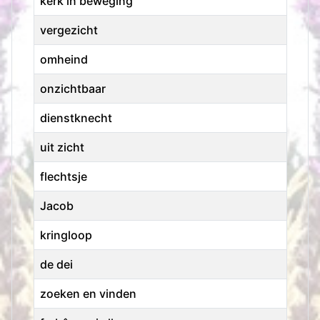
kerk in beweging
vergezicht
omheind
onzichtbaar
dienstknecht
uit zicht
flechtsje
Jacob
kringloop
de dei
zoeken en vinden