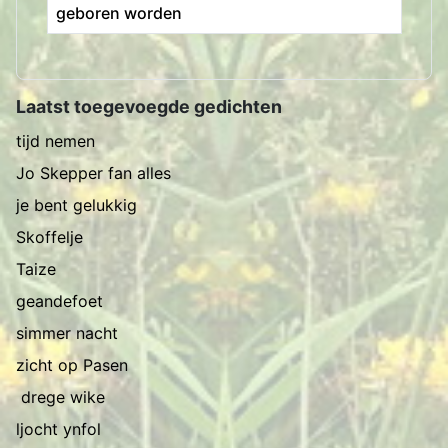
geboren worden
Artikelen
Laatst toegevoegde gedichten
tijd nemen
Jo Skepper fan alles
je bent gelukkig
Skoffelje
Taize
geandefoet
simmer nacht
zicht op Pasen
drege wike
ljocht ynfol