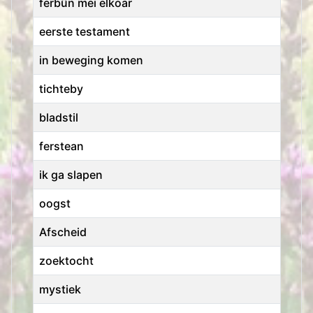
ferbûn mei elkoar
eerste testament
in beweging komen
tichteby
bladstil
ferstean
ik ga slapen
oogst
Afscheid
zoektocht
mystiek