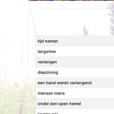
Titel
tijd nemen
langstme
verlangen
diepzinnig
een hand wenkt verlangend
mensen mens
onder een open hemel
levens reis