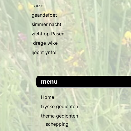
Taize
geandefoet
simmer nacht
zicht op Pasen
drege wike
ljocht ynfol
menu
Home
fryske gedichten
thema gedichten
schepping