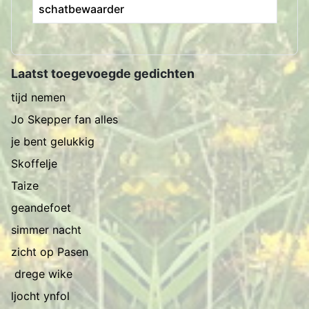
schatbewaarder
Artikelen
Laatst toegevoegde gedichten
tijd nemen
Jo Skepper fan alles
je bent gelukkig
Skoffelje
Taize
geandefoet
simmer nacht
zicht op Pasen
drege wike
ljocht ynfol