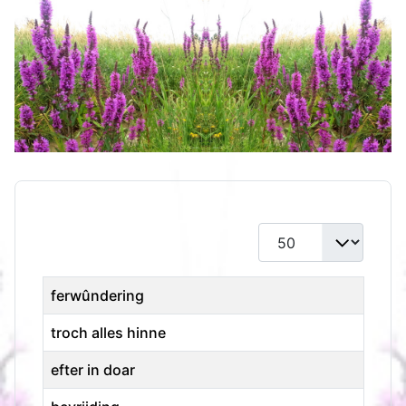
Toon #
Titel
ferwûndering
troch alles hinne
efter in doar