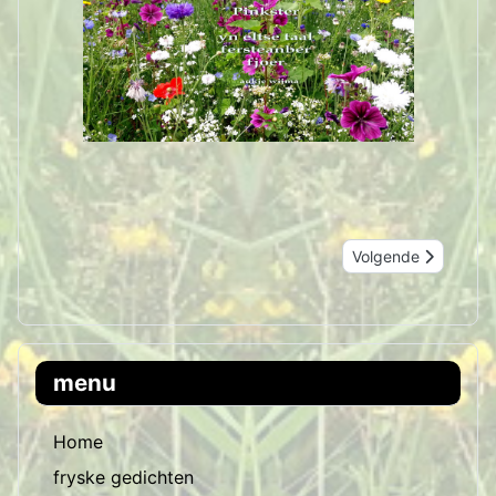
Volgende artikel: f
Volgende
menu
Home
fryske gedichten