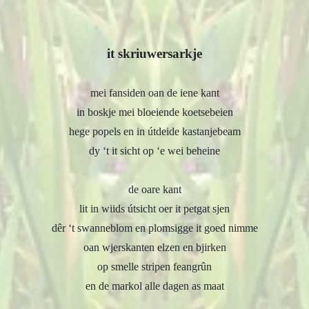
it skriuwersarkje
mei fansiden oan de iene kant
in boskje mei bloeiende koetsebeien
hege popels en in útdeide kastanjebeam
dy ‘t it sicht op ‘e wei beheine
de oare kant
lit in wiids útsicht oer it petgat sjen
dêr ‘t swanneblom en plomsigge it goed nimme
oan wjerskanten elzen en bjirken
op smelle stripen feangrûn
en de markol alle dagen as maat