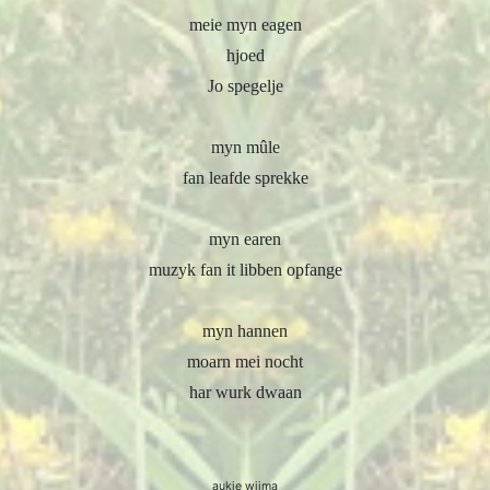
meie myn eagen
hjoed
Jo spegelje
myn mûle
fan leafde sprekke
myn earen
muzyk fan it libben opfange
myn hannen
moarn mei nocht
har wurk dwaan
aukje wijma