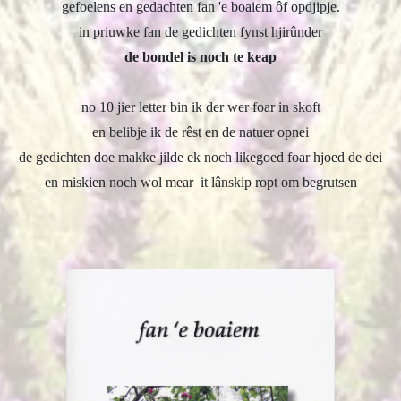
gefoelens en gedachten fan 'e boaiem ôf opdjipje.
in priuwke fan de gedichten fynst hjirûnder
de bondel is noch te keap
no 10 jier letter bin ik der wer foar in skoft
en belibje ik de rêst en de natuer opnei
de gedichten doe makke jilde ek noch likegoed foar hjoed de dei
en miskien noch wol mear it lânskip ropt om begrutsen